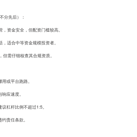
不分先后）：
牌经营，资金安全，但配资门槛较高。
务灵活，适合中等资金规模投资者。
灵活，但需仔细核查其合规资质。
被挪用或平台跑路。
程与响应速度。
建议杠杆比例不超过1:5。
及违约责任条款。