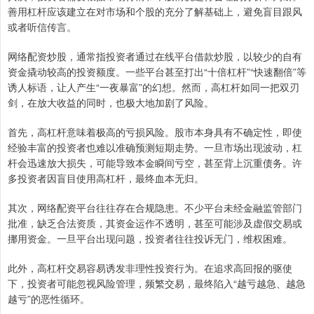
善用杠杆应该建立在对市场和个股的充分了解基础上，避免盲目跟风
或者听信传言。
网络配资炒股，通常指投资者通过在线平台借款炒股，以较少的自有
资金撬动较高的投资额度。一些平台甚至打出“十倍杠杆”“快速翻倍”等
诱人标语，让人产生“一夜暴富”的幻想。然而，高杠杆如同一把双刃
剑，在放大收益的同时，也极大地加剧了风险。
首先，高杠杆意味着极高的亏损风险。股市本身具有不确定性，即使
经验丰富的投资者也难以准确预测短期走势。一旦市场出现波动，杠
杆会迅速放大损失，可能导致本金瞬间亏空，甚至背上沉重债务。许
多投资者因盲目使用高杠杆，最终血本无归。
其次，网络配资平台往往存在合规隐患。不少平台未经金融监管部门
批准，缺乏合法资质，其资金运作不透明，甚至可能涉及虚假交易或
挪用资金。一旦平台出现问题，投资者往往投诉无门，维权困难。
此外，高杠杆交易容易诱发非理性投资行为。在追求高回报的驱使
下，投资者可能忽视风险管理，频繁交易，最终陷入“越亏越急、越急
越亏”的恶性循环。