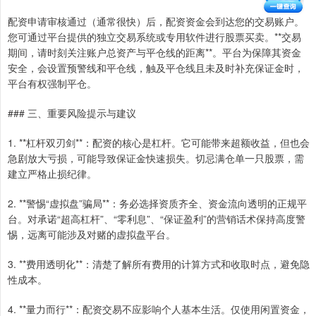
配资申请审核通过（通常很快）后，配资资金会到达您的交易账户。
您可通过平台提供的独立交易系统或专用软件进行股票买卖。**交易
期间，请时刻关注账户总资产与平仓线的距离**。平台为保障其资金
安全，会设置预警线和平仓线，触及平仓线且未及时补充保证金时，
平台有权强制平仓。
### 三、重要风险提示与建议
1. **杠杆双刃剑**：配资的核心是杠杆。它可能带来超额收益，但也会
急剧放大亏损，可能导致保证金快速损失。切忌满仓单一只股票，需
建立严格止损纪律。
2. **警惕“虚拟盘”骗局**：务必选择资质齐全、资金流向透明的正规平
台。对承诺“超高杠杆”、“零利息”、“保证盈利”的营销话术保持高度警
惕，远离可能涉及对赌的虚拟盘平台。
3. **费用透明化**：清楚了解所有费用的计算方式和收取时点，避免隐
性成本。
4. **量力而行**：配资交易不应影响个人基本生活。仅使用闲置资金，